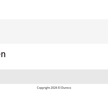
en
Copyright 2026 El Dureco